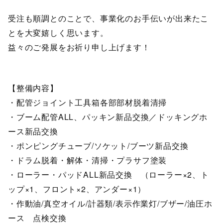
受注も順調とのことで、事業化のお手伝いが出来たこ
とを大変嬉しく思います。
益々のご発展をお祈り申し上げます！
【整備内容】
・配管ジョイント工具箱各部部材脱着清掃
・ブーム配管ALL、パッキン新品交換／ドッキングホ
ース新品交換
・ポンピングチューブ/ソケット/ブーツ新品交換
・ドラム脱着・解体・清掃・プラサフ塗装
・ローラー・パッドALL新品交換 （ローラー×2、ト
ップ×1、フロント×2、アンダー×1）
・作動油/真空オイル/計器類/表示作業灯/ブザー/油圧ホ
ース 点検交換