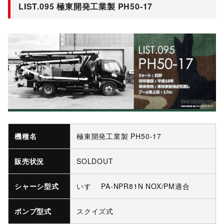
LIST.095 極東開発工業製 PH50-17
機種名
極東開発工業製 PH50-17
販売状況
SOLDOUT
シャーシ型式
いすゞ PA-NPR81N NOX/PM適合
ポンプ型式
スクイズ式