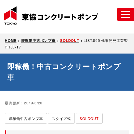
HOME
>
即稼働中古ポンプ車
>
SOLDOUT
>
LIST.095 極東開発工業製
PH50-17
即稼働！中古コンクリートポンプ
車
最終更新：2019/6/20
即稼働中古ポンプ車
スクイズ式
SOLDOUT