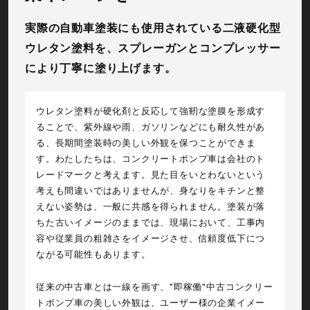
実際の自動車塗装にも使用されている二液硬化型
ウレタン塗料を、スプレーガンとコンプレッサー
により丁寧に塗り上げます。
ウレタン塗料が硬化剤と反応して強靭な塗膜を形成す
ることで、紫外線や雨、ガソリンなどにも耐久性があ
る、長期間塗装時の美しい外観を保つことができま
す。わたしたちは、コンクリートポンプ車は会社のト
レードマークと考えます。見た目をいとわないという
考えも間違いではありませんが、身なりをキチンと整
えない姿勢は、一般に共感を得られません。塗装が落
ちた古いイメージのままでは、現場において、工事内
容や従業員の粗雑さをイメージさせ、信頼度低下につ
ながる可能性もあります。
従来の中古車とは一線を画す、"即稼働"中古コンクリー
トポンプ車の美しい外観は、ユーザー様の企業イメー