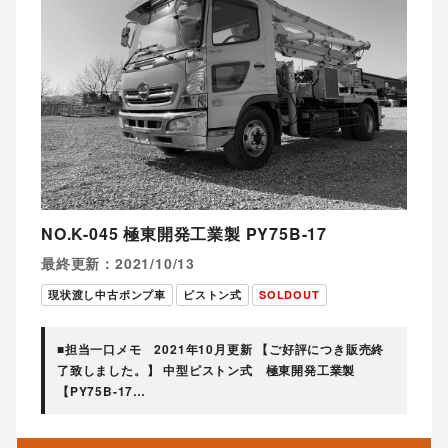
NO.K-045 極東開発工業製 PY75B-17
最終更新：2021/10/13
現状渡し中古ポンプ車
ピストン式
SOLDOUT
■担当一口メモ 2021年10月更新 【ご好評につき販売終
了致しました。】 中型ピストン式 極東開発工業製
【PY75B-17…