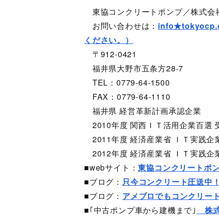
東協コンクリートポンプ／株
お問い合わせは：
info★toky
ください。）
〒912-0421
福井県大野市五条方28-7
TEL：0779-64-1500
FAX：0779-64-1110
福井県 経営革新計画承認企業
2010年度 関西ＩＴ活用企業百選 
2011年度 経済産業省 ＩＴ実践企
2012年度 経済産業省 ＩＴ実践企
■webサイト：
東協コンクリートポ
■ブログ：
只今コンクリート圧送中
■ブログ：
アメブロでもコンクリー
■｢中古ポンプ車から建機まで｣
株式会