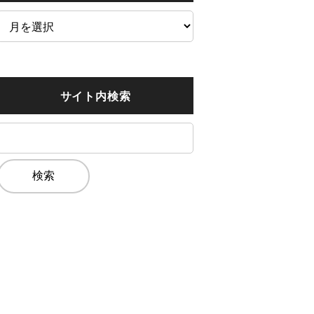
ア
ー
カ
イ
サイト内検索
ブ
検
索: