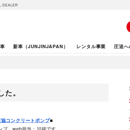
 DEALER
車
新車（JUNJINJAPAN）
レンタル事業
圧送へ
した。
東協コンクリートポンプ
■
プ web担当：川端です。