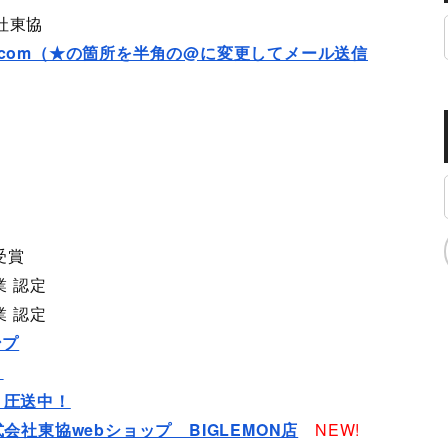
式会社東協
ocp.com（★の箇所を半角の@に変更してメール送信
受賞
業 認定
業 認定
ンプ
！
ト圧送中！
社東協webショップ BIGLEMON店
NEW!