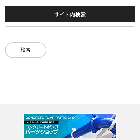
カ
イ
サイト内検索
ブ
検
索: