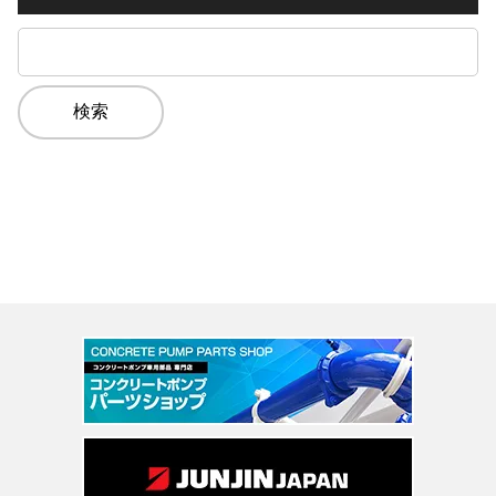
ブ
検
索: