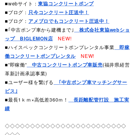
■webサイト：
東協コンクリートポンプ
■ブログ：
只今コンクリート圧送中！
■ブログ：
アメブロでもコンクリート圧送中！
■｢中古ポンプ車から建機まで｣
株式会社東協webショ
ップ BIGLEMON店
NEW!
■ハイスペックコンクリートポンプレンタル事業
即稼
働コンクリートポンプレンタル
NEW!
■”即稼働”
中古コンクリートポンプ車販売
(福井県経営
革新計画承認事業)
■ユーザー様を繋げる
｢中古ポンプ車マッチングサー
ビス｣
■最長1ｋｍ×高低差360ｍ！
長距離配管打設 施工実
績
◇◇◇◇◇◇◇◇◇◇◇◇◇◇◇◇◇◇◇◇◇◇◇◇
◇◇◇