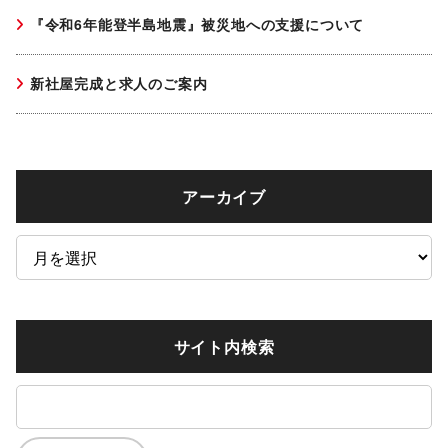
『令和6年能登半島地震』被災地への支援について
新社屋完成と求人のご案内
アーカイブ
ア
ー
カ
イ
サイト内検索
ブ
検
索: