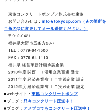
東協コンクリートポンプ／株式会社東協
お問い合わせは：
info★tokyocp.com（★の箇所を
半角の@に変更してメール送信ください。）
〒912-0421
福井県大野市五条方28-7
TEL：0779-64-1500
FAX：0779-64-1110
福井県 経営革新計画承認企業
2010年度 関西ＩＴ活用企業百選 受賞
2011年度 経済産業省 ＩＴ実践企業 認定
2012年度 経済産業省 ＩＴ実践企業 認定
■webサイト：
東協コンクリートポンプ
■ブログ：
只今コンクリート圧送中！
■ブログ：
アメブロでもコンクリート圧送中！