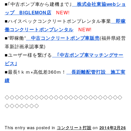
■｢中古ポンプ車から建機まで｣
株式会社東協webショ
ップ BIGLEMON店
NEW!
■ハイスペックコンクリートポンプレンタル事業
即稼
働コンクリートポンプレンタル
NEW!
■”即稼働”
中古コンクリートポンプ車販売
(福井県経営
革新計画承認事業)
■ユーザー様を繋げる
｢中古ポンプ車マッチングサー
ビス｣
■最長1ｋｍ×高低差360ｍ！
長距離配管打設 施工実
績
◇◇◇◇◇◇◇◇◇◇◇◇◇◇◇◇◇◇◇◇◇◇◇◇
◇◇◇◇◇◇◇
This entry was posted in
コンクリート打設
on
2014年2月26